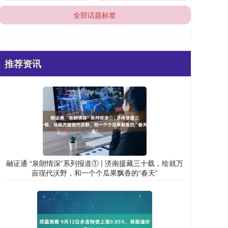
全部话题标签
推荐资讯
融证通 “泉朗情深”系列报道① | 济南援藏三十载，绘就万
亩现代沃野，和一个个瓜果飘香的“春天”