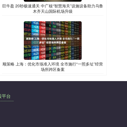
巨牛盈 20秒极速通关 中广核“智慧海关”设施设备助力乌鲁
木齐天山国际机场升级
顺策略 上海：优化市场准入环境 全市施行“一照多址”经营
场所跨区备案
股平台