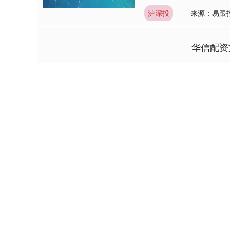
泸深投
来源：易跟
华信配资
3940.04
深证成指
14311.
39.68
1.02%