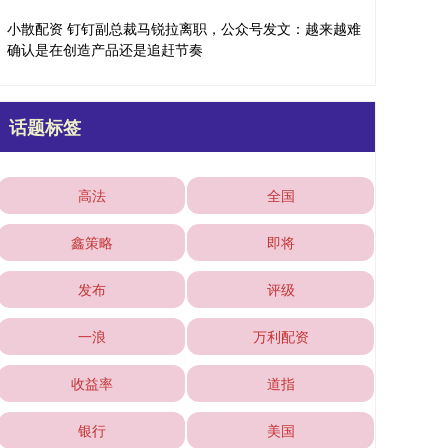
小散配资 钉钉副总裁马锐拉离职，公众号发文：越来越难
确认是在创造产品还是追赶节奏
话题标签
高法
全国
鑫策略
即将
发布
评级
一浪
万利配资
收益率
道指
银行
美国