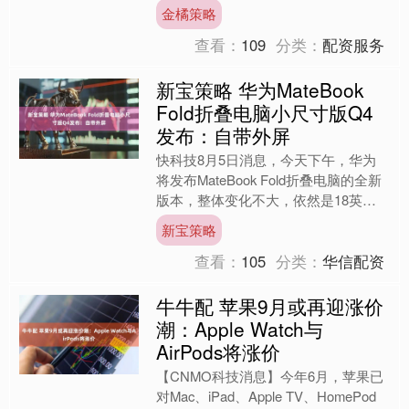
准。 但当模型能力逐渐逼近，新的问
金橘策略
题已经变成：如果人不再守在旁....
查看：
109
分类：
配资服务
新宝策略 华为MateBook
Fold折叠电脑小尺寸版Q4
发布：自带外屏
快科技8月5日消息，今天下午，华为
将发布MateBook Fold折叠电脑的全新
版本，整体变化不大，依然是18英寸
超大屏。 值得注意的是，根据博主定
新宝策略
焦数码的爆料....
查看：
105
分类：
华信配资
牛牛配 苹果9月或再迎涨价
潮：Apple Watch与
AirPods将涨价
【CNMO科技消息】今年6月，苹果已
对Mac、iPad、Apple TV、HomePod