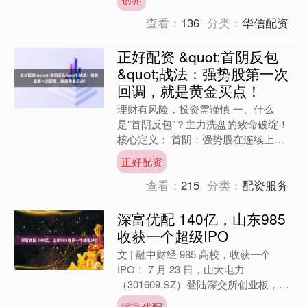
典。他成功的秘诀之一，就....
查看：
136
分类：
华信配资
正好配资 &quot;首阴反包
&quot;战法：强势股第一次
回调，就是黄金买点！
理财有风险，投资需谨慎 一、什么
是"首阴反包"？主力洗盘的致命破绽！
核心定义： 首阴：强势股在连续上涨
后，第一次收阴线（非暴跌） 反包：
正好配资
次日阳线完全吞没前日阴....
查看：
215
分类：
配资服务
深富优配 140亿，山东985
收获一个超级IPO
文 | 融中财经 985 高校，收获一个
IPO！ 7 月 23 日，山大电力
（301609.SZ）登陆深交所创业板，上
市首日开报 87.7 元 / 股，较上市....
深富优配