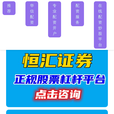
推
华
专
配
在
荐
信
业
资
线
配
配
服
配
资
资
务
资
开
炒
户
股
平
台