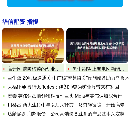
华信配资 播报
高开网 涪陵榨菜的创业者们陆续退场
黑牛策略 上海电网新能源发电突破400万千瓦 市内绿电交易规
巨牛盈 20秒极速通关 中广核“智慧海关”设施设备助力乌鲁木
大福证券 投行Jefferies：伊朗冲突为矿业股带来有利因
宏泰 英伟达盘前领涨科技七巨头 Meta与英伟达加深合作
贝格富 两大生肖中年以后大转变，贫穷转富贵，开始高攀不起
达麟操盘 润邦股份：公司高端装备业务的产品基本为定制化产品