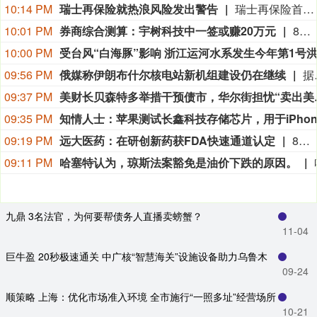
10:14 PM
瑞士再保险就热浪风险发出警告
瑞士再保险首席执行官贝格尔（Andreas Berger）在接受瑞士《周日新苏黎世报》（NZZ am Sonntag）采访时表示：”热浪及其相关死亡人数的风险被低估了。”他补充说：”我们需要提高对由此产生的危险的认识。”贝格尔是在瑞士再保险公布2026年上半年净利润增长9%之后发表上述言论的，他表示现在断言超额死亡率将如何影响这家总部位于苏黎世的公司的财务数据还为时过早。
10:01 PM
券商综合测算：宇树科技中一签或赚20万元
8月10日，A股“人形机器人第一股”宇树科技（688836.SH）将在科创板正式开启申购。考虑到宇树科技本次发行流通盘规模较小，又叠加“第一股”的题材光环，多家券商综合测算显示，其预计中签率在万分之二至万分之三之间，远低于长鑫科技0.47%的中签率水平。数据显示，2026年以来A股新股上市首日平均涨幅高达276.04%，若以此测算，中一签宇树科技账面盈利有望突破20万元；若对标年内科创板新股首日466.61%的平均涨幅，单签盈利可达35.18万元。（21世纪经济报道）
10:00 PM
09:56 PM
俄媒称伊朗布什尔核电站新机组建设仍在继续
据俄罗斯媒体9日报道，俄罗斯国家原子能公司首席执行官利哈乔夫说，伊朗布什尔核电站2号和3号机组主厂房和辅助厂房的建设仍在继续。利哈乔夫当日接受采访时
09:37 PM
美财长贝森特多
09:35 PM
09:19 PM
远大医药：在研创新药获FDA快速通道认定
8月9日，远大医药（00512.HK）披露公告，公司FAP靶点创新核药GPN01530-2获得美国FDA授予快速通道资格（FTD）。GPN01530-2目前已获FDA批准开展用于诊断实体瘤的I/II期临床研究，此次获快速通道资格认定，有望加快GPN01530-2未来开发及上市进程。
09:11 PM
哈塞特认为，琼斯法案豁免是油价下跌的原因。
九鼎 3名法官，为何要帮债务人直播卖螃蟹？
11-04
巨牛盈 20秒极速通关 中广核“智慧海关”设施设备助力乌鲁木
09-24
顺策略 上海：优化市场准入环境 全市施行“一照多址”经营场所
10-21