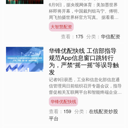
6月9日，据央视网体育：美加墨世界
杯即将开幕，中国裁判组马宁、傅明、
周飞拍摄世界杯官方写真。 据看看新
闻Knews：作为唯一的中国籍主裁判，
大智慧配资
马宁已抵达驻地参加体....
查看：
175
分类：
华信配资
华锋优配快线 工信部指导
规范App信息窗口跳转行
为，严禁“摇一摇”等误导触
发
记者9日获悉，工业和信息化部信息通
信管理局日前组织召开专题会议，指导
督促相关互联网平台和智能终端企业，
强化App信息窗口呈现方式的规范管
华锋优配快线
理，严禁违规呈现信息窗口....
查看：
159
分类：
在线配资炒股
平台