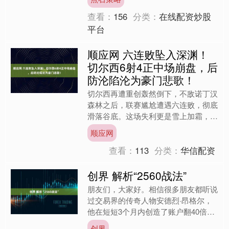
直言：“葡萄牙中场配置让....
查看：
156
分类：
在线配资炒股
平台
顺应网 六连败坠入深渊！
切尔西6射4正中场崩盘，后
防沦陷沦为豪门悲歌！
切尔西再遭重创轰然倒下，不敌诺丁汉
森林之后，联赛尴尬遭遇六连败，彻底
滑落谷底。这场失利更是雪上加霜，门
将桑切斯、小将杰西德里双双伤退，球
顺应网
队折兵损将元气大伤。纵观....
查看：
113
分类：
华信配资
创界 解析“2560战法”
朋友们，大家好。相信很多朋友都听说
过交易界的传奇人物安德烈·昂格尔，
他在短短3个月内创造了账户翻40倍的
惊人记录，这个记录至今仍被奉为经
创界