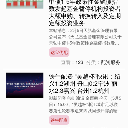
中债1-5年政策性金融债指
数发起基金暂停机构投资者
大额申购、转换转入及定期
定额投资业务
本站消息，2月5日天弘基金管理有限
公司发布《天弘基金管理有限公司关于
天弘中债1-5年政策性金融债指数发起
式证券投资基金暂停机构投资者大额申
达宝优配
购、转换转入及定期定额....
查看：
123
分类：
配资服务
铁牛配资 “吴越杯”快讯：绍
兴1:2湖州 舟山0:2宁波 丽
水2:3嘉兴 台州1:2杭州
潮新闻客户端 编辑 余西萌 今天（5月5
日）15:00，“吴越杯”浙江城市足球联
赛第七轮赛事迎来四城同步开赛的精彩
盛况：台州VS杭州、绍兴VS湖州、舟
铁牛配资
山VS宁波....