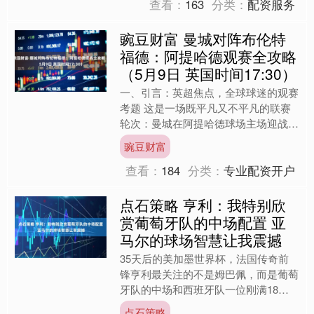
查看：
163
分类：
配资服务
豌豆财富 曼城对阵布伦特
福德：阿提哈德观赛全攻略
（5月9日 英国时间17:30）
一、引言：英超焦点，全球球迷的观赛
考题 这是一场既平凡又不平凡的联赛
轮次：曼城在阿提哈德球场主场迎战布
伦特福德。时间很明确——英国时间5
豌豆财富
月9日周六17:30，北....
查看：
184
分类：
专业配资开户
点石策略 亨利：我特别欣
赏葡萄牙队的中场配置 亚
马尔的球场智慧让我震撼
35天后的美加墨世界杯，法国传奇前
锋亨利最关注的不是姆巴佩，而是葡萄
牙队的中场和西班牙队一位刚满18岁
的少年。 他在《马卡报》独家专访中
点石策略