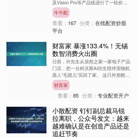
及Vision Pro等产品线进行了一轮价格
上调。然而，这或许只是开始。....
牛牛配
查看：
167
分类：
在线配资炒股
平台
财富家 暴涨133.4%！无锡
数智消费火出圈
日前，许先生从居然之家一家电子产品
门店，把一台科沃斯AI仿生陪伴宠物机
器人“毛团儿”买回了家。 这只外形酷似
马尔济斯犬的“毛孩子”，全身触摸传感
财富家
器能触发摇尾巴、....
查看：
85
分类：
专业配资开户
小散配资 钉钉副总裁马锐
拉离职，公众号发文：越来
越难确认是在创造产品还是
追赶节奏