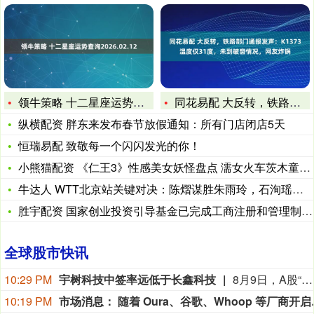
领牛策略 十二星座运势查询2026.02.12
同花易配 大反转，铁路部门通报发声：K1373温度仅31度，
纵横配资 胖东来发布春节放假通知：所有门店闭店5天
恒瑞易配 致敬每一个闪闪发光的你！
小熊猫配资 《仁王3》性感美女妖怪盘点 濡女火车茨木童子等
牛达人 WTT北京站关键对决：陈熠谋胜朱雨玲，石洵瑶击败朱芊
胜宇配资 国家创业投资引导基金已完成工商注册和管理制度建设
全球股市快讯
10:29 PM
宇树科技中签率远低于长鑫科技
8月9日，A股“人形机器人第一股”宇树科技8月10日将在科创板正式开启申购。考虑到宇树科技本次发行流通盘规模较小，又叠加“第一股”的题材光环，多家券商综合测算显示，其预计中签率在万分之二至万分之三之间，远低于长鑫科技0.47%的中签率水平。数据显示，2026年以来A股新股上市首日平均涨幅高达276.04%，若以此测算，中一签宇树科技账面盈利有望突破20万元；若对标年内科创板新股首日466.61%的平均涨幅，单签盈利可达35.18万元。 (21财经)
10:19 PM
市场消息： 随着 Oura、谷歌、Whoop 等厂商开启可穿戴设备新时