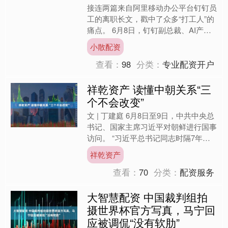
接连两篇来自阿里移动办公平台钉钉员
工的离职长文，戳中了众多“打工人”的
痛点。 6月8日，钉钉副总裁、AI产品
负责人马锐拉在个人公众号上发布题为
小散配资
《置身钉外》的文章....
查看：
98
分类：
专业配资开户
祥乾资产 读懂中朝关系“三
个不会改变”
文 | 丁建庭 6月8日至9日，中共中央总
书记、国家主席习近平对朝鲜进行国事
访问。 “习近平总书记同志时隔7年再
次访问朝鲜，是朝鲜人民最尊重的贵
祥乾资产
宾，我们表示最隆....
查看：
70
分类：
配资服务
大智慧配资 中国裁判组拍
摄世界杯官方写真，马宁回
应被调侃“没有软肋”