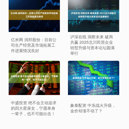
泸深在线 洞察未来 破局
亿米网 润邦股份：目前公
共赢 2025北川民营企业
司生产经营及市场拓展工
转型升级与资本论坛圆满
作进展情况良好
举行
中盛投资 绝不会主动追求
象泰配资 中东战火升级，
的四大星座女，宁愿单身
金价却涨不动了？
一辈子，也不可能出击！