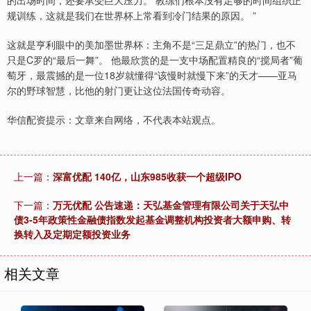
的出场时间，还要承受巨大压力。 教练们根本没有足够的时间组织正
规训练，这就是我们在世界杯上常看到冷门结果的原因。 ”
这就是亨利眼中的美加墨世界杯：主角不是“三足鼎立”的热门，也不
只是C罗的“最后一舞”。 他最欣赏的是一支中场配置精良的“搅局者”葡
萄牙，最震撼的是一位18岁就懂得“该慢时就慢下来”的天才——亚马
尔的野球智慧，比他的射门更让这位法国传奇动容。
华信配资提示：文章来自网络，不代表本站观点。
上一篇：
深富优配 140亿，山东985收获一个超级IPO
下一篇：
万无优配 公告速递：天弘基金管理有限公司关于天弘中
债3-5年政策性金融债指数发起基金调整机构投资者大额申购、转
换转入及定期定额投资业务
相关文章