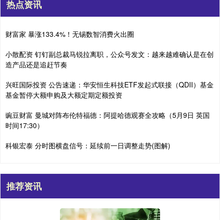
热点资讯
财富家 暴涨133.4%！无锡数智消费火出圈
小散配资 钉钉副总裁马锐拉离职，公众号发文：越来越难确认是在创
造产品还是追赶节奏
兴旺国际投资 公告速递：华安恒生科技ETF发起式联接（QDII）基金
基金暂停大额申购及大额定期定额投资
豌豆财富 曼城对阵布伦特福德：阿提哈德观赛全攻略（5月9日 英国
时间17:30）
科银宏泰 分时图横盘信号：延续前一日调整走势(图解)
推荐资讯