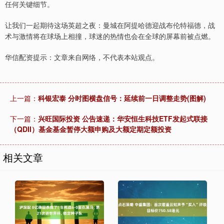
任何关键细节。
让我们一起期待这场英超之夜：曼城在阿提哈德迎战布伦特福德，战
术与激情将在球场上相撞，球迷的热情也会在全球的屏幕前被点燃。
华信配资提示：文章来自网络，不代表本站观点。
上一篇：
科银宏泰 分时图横盘信号：延续前一日调整走势(图解)
下一篇：
兴旺国际投资 公告速递：华安恒生科技ETF发起式联接
（QDII）基金基金暂停大额申购及大额定期定额投资
相关文章