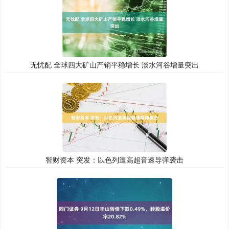
无忧配 全球四大矿山产销平稳增长 淡水河谷增量突出
智财资本 突发：以色列遭高超音速导弹袭击