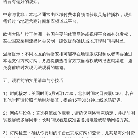
语言有偏好的观众。
中东与北非：本地区通常由区域付费体育频道获取英超转播权，观众
需通过当地运营商订阅相应频道或平台。
欧洲大陆与拉丁美洲：各国主要的体育网络或视频平台都有分发权，
某些国家采用流媒体会员制，建议提前确认当地开球时间与时差。
温馨提示：不同地区的转播安排可能存在地理版权限制或者需要通过
本地支付方式订阅，务必提前查看官方或当地权威转播查询渠道，避
免赛前临时发现无法观看的尴尬。
五、观赛前的实用清单与小技巧
1）时间核对：英国时间5月9日17:30，北京时间次日凌晨0:30，若在
其他时区请按照当地时差换算，提前15至30分钟上线以防延迟。
2）网络与设备：若选择流媒体观看，请确保网络带宽稳定，并提前测
试投屏或多屏同步；长时间观看建议准备备用电源或移动网络方案。
3）订阅检查：确认你要用的平台已完成订阅和登录，尤其是海外付费