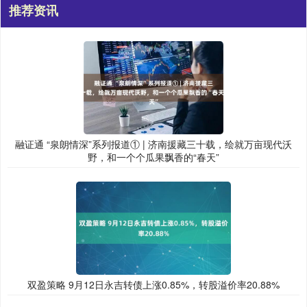
推荐资讯
融证通 “泉朗情深”系列报道① | 济南援藏三十载，绘就万亩现代沃
野，和一个个瓜果飘香的“春天”
双盈策略 9月12日永吉转债上涨0.85%，转股溢价率20.88%