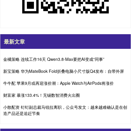
最新文章
金橘策略 连续工作16天 Qwen3.8-Max要把AI变成“同事”
新宝策略 华为MateBook Fold折叠电脑小尺寸版Q4发布：自带外屏
牛牛配 苹果9月或再迎涨价潮：Apple Watch与AirPods将涨价
财富家 暴涨133.4%！无锡数智消费火出圈
小散配资 钉钉副总裁马锐拉离职，公众号发文：越来越难确认是在创
造产品还是追赶节奏