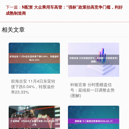
下一篇：
N配资 大众乘用车高管：“强标”政策抬高竞争门槛，利好
成熟制造商
相关文章
前海吉安 11月4日东亚转
科银宏泰 分时图横盘信
债下跌0.04%，转股溢价
号：延续前一日调整走势
率23.33%
(图解)