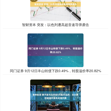
智财资本 突发：以色列遭高超音速导弹袭击
同门证券 9月12日丰山转债下跌0.49%，转股溢价率20.82%