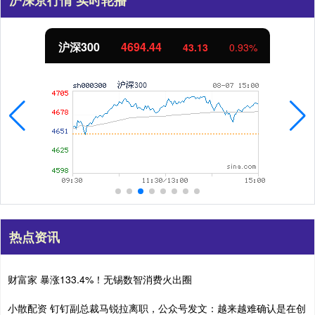
沪深京行情 实时轮播
北证50
1134.24
0.93%
11.37
1
热点资讯
财富家 暴涨133.4%！无锡数智消费火出圈
小散配资 钉钉副总裁马锐拉离职，公众号发文：越来越难确认是在创