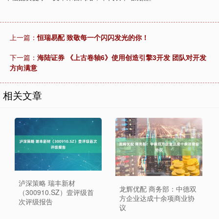
上一篇：
恒瑞易配 致敬每一个闪闪发光的你！
下一篇：
海陆证券 《上古卷轴6》使用创造引擎3开发 团队对开发
方向满意
相关文章
泸深策略 瑞丰新材
龙辉优配 商务部：中德双
（300910.SZ）壹评级首
方企业达成十余项商业协
次评级报告
议