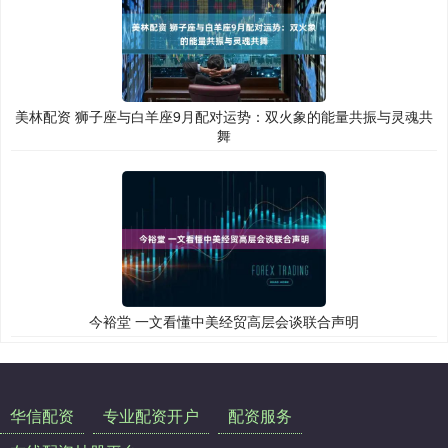
美林配资 狮子座与白羊座9月配对运势：双火象的能量共振与灵魂共
舞
今裕堂 一文看懂中美经贸高层会谈联合声明
华信配资
专业配资开户
配资服务