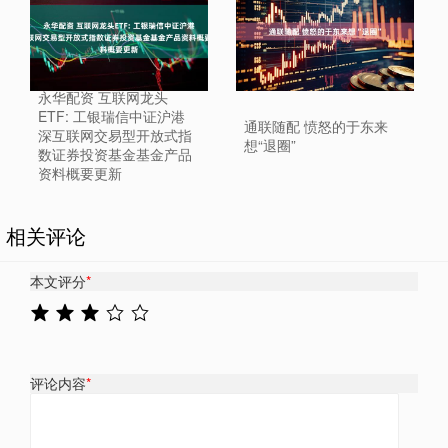
永华配资 互联网龙头
ETF: 工银瑞信中证沪港
通联随配 愤怒的于东来
深互联网交易型开放式指
想“退圈”
数证券投资基金基金产品
资料概要更新
相关评论
本文评分
*
评论内容
*