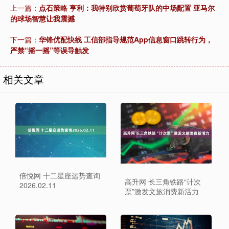
上一篇：
点石策略 亨利：我特别欣赏葡萄牙队的中场配置 亚马尔
的球场智慧让我震撼
下一篇：
华锋优配快线 工信部指导规范App信息窗口跳转行为，
严禁“摇一摇”等误导触发
相关文章
倍悦网 十二星座运势查询
高升网 长三角铁路“计次
2026.02.11
票”激发文旅消费新活力