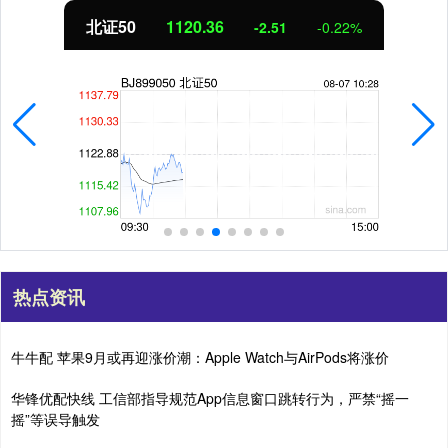
北证50
1120.36
-2.51
-0.22%
热点资讯
牛牛配 苹果9月或再迎涨价潮：Apple Watch与AirPods将涨价
华锋优配快线 工信部指导规范App信息窗口跳转行为，严禁“摇一
摇”等误导触发