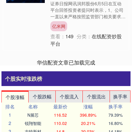
证券日报网讯润邦股份6月5日在互动
平台回答投资者提问时表示，1、公司
一直以来严格按照监管部门相关要求开
展日常经营合同的信息披露工作。2、
亿米网
公司持续通过微信公众号、....
查看：
149
分类：
在线配资炒股
平台
华信配资文章已加载完成
个股实时涨跌榜
个股跌幅
个股流入
个股流出
换手率
个股涨幅
排名
名称
最新价
涨幅
换手率
1
N展芯
116.52
396.89%
79.39%
2
锐翔智能
110.02
20.21%
16.80%
3
志特新材
14.8
20.03%
14.18%