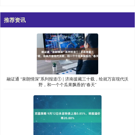
推荐资讯
融证通 “泉朗情深”系列报道① | 济南援藏三十载，绘就万亩现代沃
野，和一个个瓜果飘香的“春天”