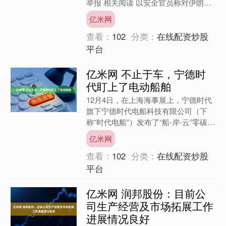
举报 相关阅读 以安全官员称对伊朗的
袭击是美以共同行动结果 对伊朗的袭
亿米网
击是以色列和美国共同....
查看：
102
分类：
在线配资炒股
平台
亿米网 不止于车，宁德时
代盯上了电动船舶
12月4日，在上海海事展上，宁德时代
旗下宁德时代电船科技有限公司（下
称“时代电船”）发布了“船-岸-云”零碳航
运及智慧港航一体化解决方案，从船上
亿米网
动力系统、岸基补....
查看：
102
分类：
在线配资炒股
平台
亿米网 润邦股份：目前公
司生产经营及市场拓展工作
进展情况良好