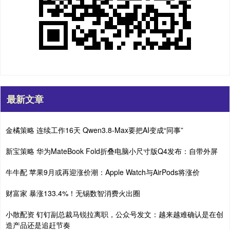
最新文章
金橘策略 连续工作16天 Qwen3.8-Max要把AI变成“同事”
新宝策略 华为MateBook Fold折叠电脑小尺寸版Q4发布：自带外屏
牛牛配 苹果9月或再迎涨价潮：Apple Watch与AirPods将涨价
财富家 暴涨133.4%！无锡数智消费火出圈
小散配资 钉钉副总裁马锐拉离职，公众号发文：越来越难确认是在创
造产品还是追赶节奏