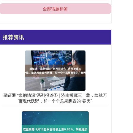
全部话题标签
推荐资讯
融证通 “泉朗情深”系列报道① | 济南援藏三十载，绘就万
亩现代沃野，和一个个瓜果飘香的“春天”