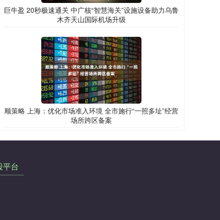
巨牛盈 20秒极速通关 中广核“智慧海关”设施设备助力乌鲁
木齐天山国际机场升级
顺策略 上海：优化市场准入环境 全市施行“一照多址”经营
场所跨区备案
股平台