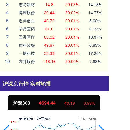
3
志特新材
14.8
20.03%
14.18%
4
博腾股份
20.44
20.02%
14.77%
5
近岸蛋白
46.72
20.01%
5.62%
6
毕得医药
61.6
20.01%
6.12%
7
五洲医疗
83.62
20.01%
18.37%
8
耐科装备
49.67
20.01%
6.83%
9
一博科技
53.33
20.01%
17.26%
10
方邦股份
146.16
20.00%
7.68%
沪深京行情 实时轮播
沪深300
4694.44
北
43.13
0.93%