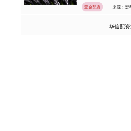
亚金配资
来源：宏
华信配资
上证指数
3940.04
4.40
2.13%
39.68
1.