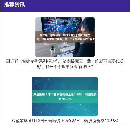
推荐资讯
融证通 “泉朗情深”系列报道① | 济南援藏三十载，绘就万亩现代沃
野，和一个个瓜果飘香的“春天”
双盈策略 9月12日永吉转债上涨0.85%，转股溢价率20.88%