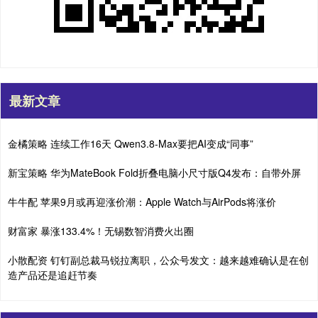
最新文章
金橘策略 连续工作16天 Qwen3.8-Max要把AI变成“同事”
新宝策略 华为MateBook Fold折叠电脑小尺寸版Q4发布：自带外屏
牛牛配 苹果9月或再迎涨价潮：Apple Watch与AirPods将涨价
财富家 暴涨133.4%！无锡数智消费火出圈
小散配资 钉钉副总裁马锐拉离职，公众号发文：越来越难确认是在创
造产品还是追赶节奏