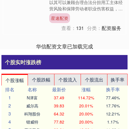
以其可以兼顾合理合法分担用工主体经
营风险和保障劳动者职业伤害权益，受
到不少用工企业青睐。但同时，由此引
星速配资
发的纠纷数量也不断增加。....
查看：
131
分类：
配资服务
华信配资文章已加载完成
个股实时涨跌榜
个股跌幅
个股流入
个股流出
换手率
个股涨幅
排名
名称
最新价
涨幅
换手率
1
N津富
37.49
114.72%
77.46%
2
威尔高
39.83
20.01%
17.76%
3
科翔股份
64.32
20.00%
12.21%
4
锴威特
77.82
20.00%
1.17%