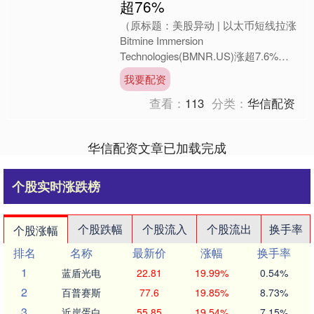
超76%
（原标题：美股异动 | 以太币短线拉涨
Bitmine Immersion
Technologies(BMNR.US)涨超7.6%）
智通财经APP获悉，周三，....
我要配资
查看：
113
分类：
华信配资
华信配资文章已加载完成
个股实时涨跌榜
个股跌幅
个股流入
个股流出
换手率
个股涨幅
排名
名称
最新价
涨幅
换手率
1
蓝盾光电
22.81
19.99%
0.54%
2
百普赛斯
77.6
19.85%
8.73%
3
近岸蛋白
55.85
19.54%
7.15%