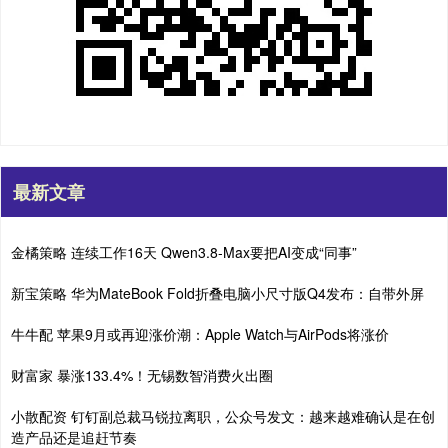
最新文章
金橘策略 连续工作16天 Qwen3.8-Max要把AI变成“同事”
新宝策略 华为MateBook Fold折叠电脑小尺寸版Q4发布：自带外屏
牛牛配 苹果9月或再迎涨价潮：Apple Watch与AirPods将涨价
财富家 暴涨133.4%！无锡数智消费火出圈
小散配资 钉钉副总裁马锐拉离职，公众号发文：越来越难确认是在创
造产品还是追赶节奏