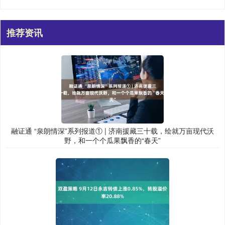
推荐资讯
融证通 “泉朗情深”系列报道① | 济南援藏三十载，绘就万亩现代沃
野，和一个个瓜果飘香的“春天”