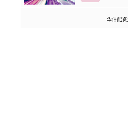
华信配资
深证成指
14311.01
9.68
1.02%
200.89
1