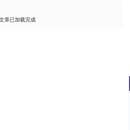
文章已加载完成
沪深300
4694.44
.42%
43.13
0.93%