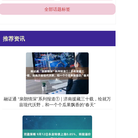
全部话题标签
推荐资讯
融证通 “泉朗情深”系列报道① | 济南援藏三十载，绘就万
亩现代沃野，和一个个瓜果飘香的“春天”