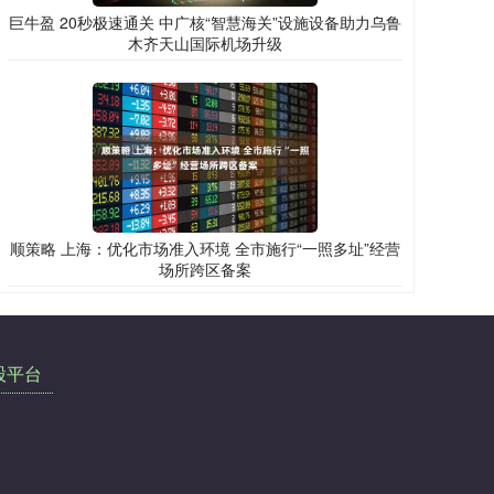
巨牛盈 20秒极速通关 中广核“智慧海关”设施设备助力乌鲁
木齐天山国际机场升级
顺策略 上海：优化市场准入环境 全市施行“一照多址”经营
场所跨区备案
股平台