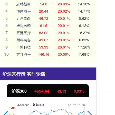
3
志特新材
14.8
20.03%
14.18%
4
博腾股份
20.44
20.02%
14.77%
5
近岸蛋白
46.72
20.01%
5.62%
6
毕得医药
61.6
20.01%
6.12%
7
五洲医疗
83.62
20.01%
18.37%
8
耐科装备
49.67
20.01%
6.83%
9
一博科技
53.33
20.01%
17.26%
10
方邦股份
146.16
20.00%
7.68%
沪深京行情 实时轮播
沪深300
4694.44
北
43.13
0.93%