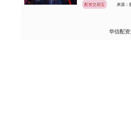
配资交易宝
来源：
华信配资
上证指数
3940.04
4.40
2.13%
39.68
1.