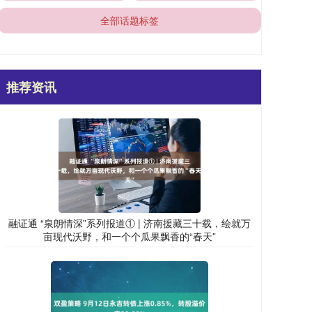
全部话题标签
推荐资讯
融证通 “泉朗情深”系列报道① | 济南援藏三十载，绘就万
亩现代沃野，和一个个瓜果飘香的“春天”