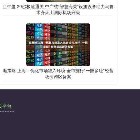
巨牛盈 20秒极速通关 中广核“智慧海关”设施设备助力乌鲁
木齐天山国际机场升级
顺策略 上海：优化市场准入环境 全市施行“一照多址”经营
场所跨区备案
股平台