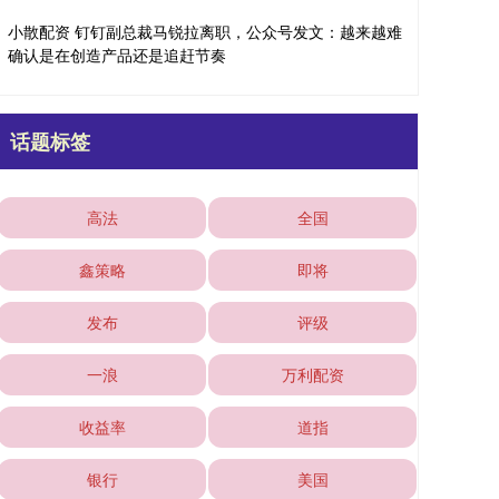
小散配资 钉钉副总裁马锐拉离职，公众号发文：越来越难
确认是在创造产品还是追赶节奏
话题标签
高法
全国
鑫策略
即将
发布
评级
一浪
万利配资
收益率
道指
银行
美国