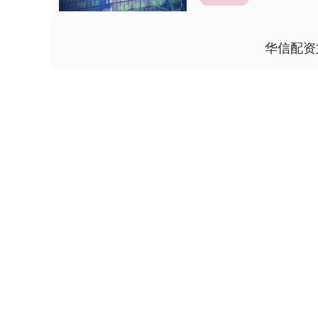
华信配资
深证成指
14110.12
1.92
0.57%
-34.08
-