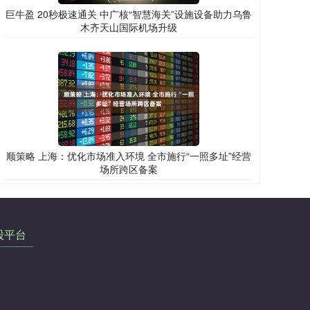
巨牛盈 20秒极速通关 中广核“智慧海关”设施设备助力乌鲁
木齐天山国际机场升级
顺策略 上海：优化市场准入环境 全市施行“一照多址”经营
场所跨区备案
股平台