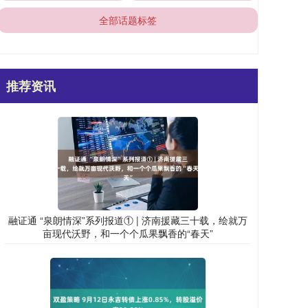
全部话题标签
推荐资讯
融证通 “泉朗情深”系列报道① | 济南援藏三十载，绘就万
亩现代沃野，和一个个瓜果飘香的“春天”