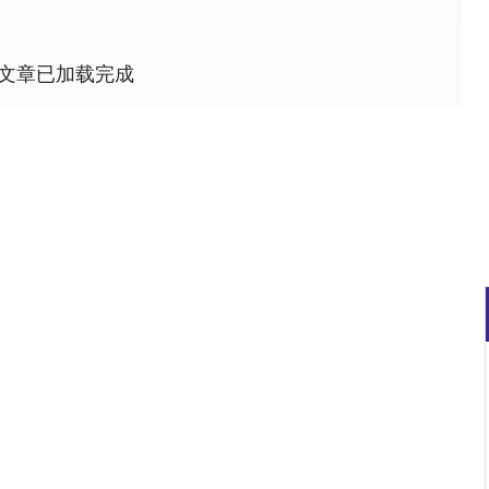
文章已加载完成
沪深300
4651.31
0.24%
-6.85
-0.15%