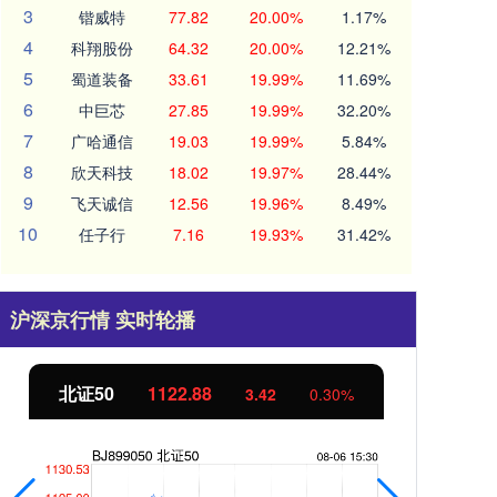
3
锴威特
77.82
20.00%
1.17%
4
科翔股份
64.32
20.00%
12.21%
5
蜀道装备
33.61
19.99%
11.69%
6
中巨芯
27.85
19.99%
32.20%
7
广哈通信
19.03
19.99%
5.84%
8
欣天科技
18.02
19.97%
28.44%
9
飞天诚信
12.56
19.96%
8.49%
10
任子行
7.16
19.93%
31.42%
沪深京行情 实时轮播
北证50
1122.88
创业
3.42
0.30%