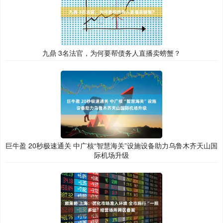
九鼎 3名法官，为何要帮债务人直播卖螃蟹？
巨牛盈 20秒极速通关 中广核“智慧海关”设施设备助力乌鲁木齐天山国
际机场升级