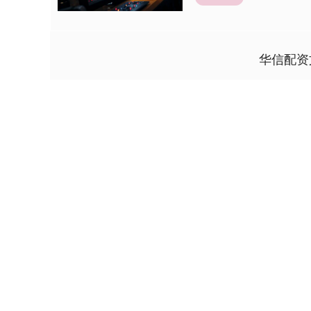
华信配资
上证指数
3940.04
4.40
2.13%
39.68
1.