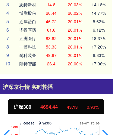
3
志特新材
14.8
20.03%
14.18%
4
博腾股份
20.44
20.02%
14.77%
5
近岸蛋白
46.72
20.01%
5.62%
6
毕得医药
61.6
20.01%
6.12%
7
五洲医疗
83.62
20.01%
18.37%
8
一博科技
53.33
20.01%
17.26%
9
耐科装备
49.67
20.01%
6.83%
10
朗特智能
26.4
20.00%
17.06%
沪深京行情 实时轮播
沪深300
4694.44
北
43.13
0.93%