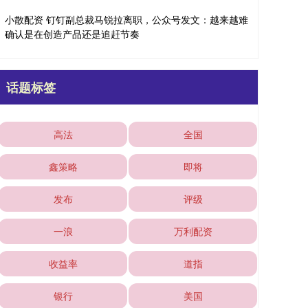
小散配资 钉钉副总裁马锐拉离职，公众号发文：越来越难
确认是在创造产品还是追赶节奏
话题标签
高法
全国
鑫策略
即将
发布
评级
一浪
万利配资
收益率
道指
银行
美国