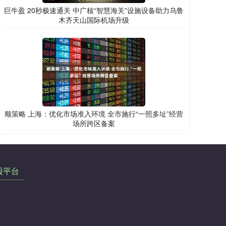
巨牛盈 20秒极速通关 中广核“智慧海关”设施设备助力乌鲁
木齐天山国际机场升级
顺策略 上海：优化市场准入环境 全市施行“一照多址”经营
场所跨区备案
股平台