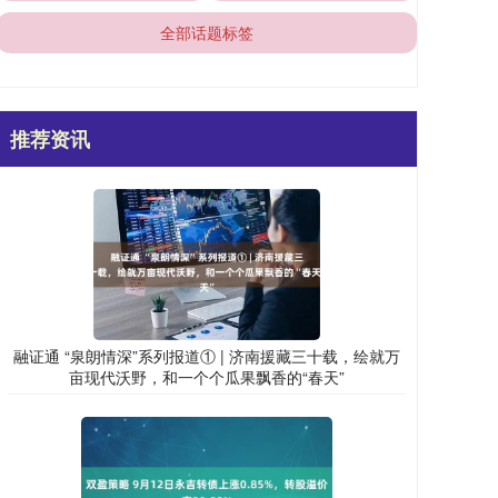
全部话题标签
推荐资讯
融证通 “泉朗情深”系列报道① | 济南援藏三十载，绘就万
亩现代沃野，和一个个瓜果飘香的“春天”