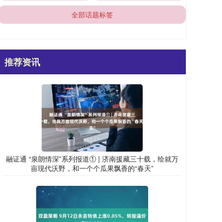
全部话题标签
推荐资讯
融证通 “泉朗情深”系列报道① | 济南援藏三十载，绘就万
亩现代沃野，和一个个瓜果飘香的“春天”