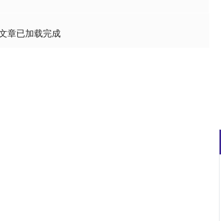
文章已加载完成
深证成指
14311.01
02%
200.89
1.42%