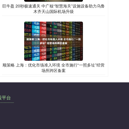
巨牛盈 20秒极速通关 中广核“智慧海关”设施设备助力乌鲁
木齐天山国际机场升级
顺策略 上海：优化市场准入环境 全市施行“一照多址”经营
场所跨区备案
股平台