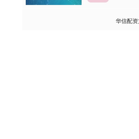
华信配资
上证指数
3940.04
4.40
2.13%
39.68
1.