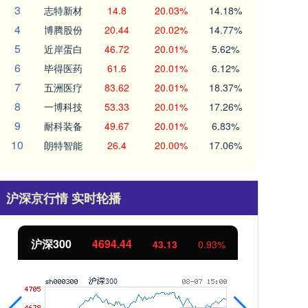
3
志特新材
14.8
20.03%
14.18%
4
博腾股份
20.44
20.02%
14.77%
5
近岸蛋白
46.72
20.01%
5.62%
6
毕得医药
61.6
20.01%
6.12%
7
五洲医疗
83.62
20.01%
18.37%
8
一博科技
53.33
20.01%
17.26%
9
耐科装备
49.67
20.01%
6.83%
10
朗特智能
26.4
20.00%
17.06%
沪深京行情 实时轮播
沪深300
4694.44
北
43.13
0.93%