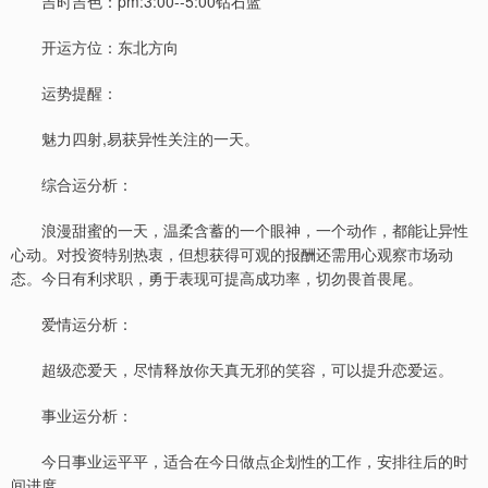
吉时吉色：pm:3:00--5:00钻石蓝
开运方位：东北方向
运势提醒：
魅力四射,易获异性关注的一天。
综合运分析：
浪漫甜蜜的一天，温柔含蓄的一个眼神，一个动作，都能让异性
心动。对投资特别热衷，但想获得可观的报酬还需用心观察市场动
态。今日有利求职，勇于表现可提高成功率，切勿畏首畏尾。
爱情运分析：
超级恋爱天，尽情释放你天真无邪的笑容，可以提升恋爱运。
事业运分析：
今日事业运平平，适合在今日做点企划性的工作，安排往后的时
间进度。