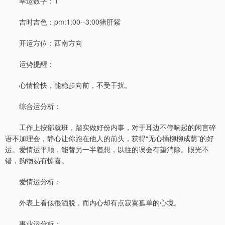
幸运数字：1
吉时吉色：pm:1:00--3:00猪肝紫
开运方位：西南方向
运势提醒：
心情愉快，能稳步向前，不受干扰。
综合运分析：
工作上按部就班，踏实做好份内事，对于耳边不停响起的闲言碎
语不加理会，静心让你跑在他人的前头，获得“无心插柳柳成荫”的好
运。爱情运平顺，能替另一半着想，以往的误会有望消除。眼光不
错，购物易有惊喜。
爱情运分析：
外表上看似很洒脱，而内心却有点寂寞孤单的心境。
事业运分析：