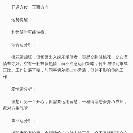
开运方位：正西方向
运势提醒：
利弊随时可能转换。
综合运分析：
桃花运颇旺，但频繁出入娱乐场所者，容易交到滥桃花，交友谨
慎些才好。空有一腔投资热情，而不注意运用策略，付出与得到难成
正比。工作进展平稳，与同事偶尔闹些小矛盾，但并不影响你的工
作。
爱情运分析：
很想让另一半开心，但需要运用智慧，一厢情愿恐会弄巧成拙，
惹对方生气唷！
事业运分析：
求职者没有设定一个明确的方向就去找工作，会不易找到适合自