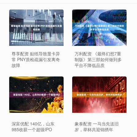
尊享配资 贴纸导致显卡异
万利配资 《最终幻想7重
常 PNY质检疏漏引发离奇
制版》第三部如何做到多
故障
平台不降低品质
深富优配 140亿，山东
象泰配资 一马当先送旧
985收获一个超级IPO
岁，举杯共迎锦绣年