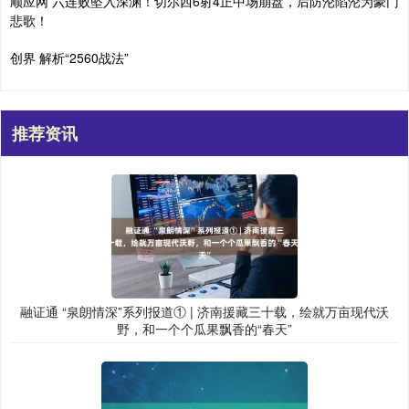
顺应网 六连败坠入深渊！切尔西6射4正中场崩盘，后防沦陷沦为豪门
悲歌！
创界 解析“2560战法”
推荐资讯
融证通 “泉朗情深”系列报道① | 济南援藏三十载，绘就万亩现代沃
野，和一个个瓜果飘香的“春天”