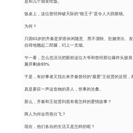
是和几个朋友吃饭。
饭桌上，这位曾经帅破天际的“狼王子”是令人大跌眼镜。
为何？
只因63岁的齐秦是穿搭休闲随意、黑不溜秋、肚腩突出、
自得地翘起二郎腿，叼上一支烟。
乍一看，怎么也没法把眼前这位大爷和曾经那位爆炸头披肩
展开剩余93%
于是，有好事者又找出来齐秦曾经的“最爱”王祖贤的近照
真是要叹一声这造物的弄人，世事的沧桑。
那么，齐秦和王祖贤到底有着怎样的爱情故事？
两人为何会劳燕分飞？
现在，他们各自的生活又是怎样的呢？