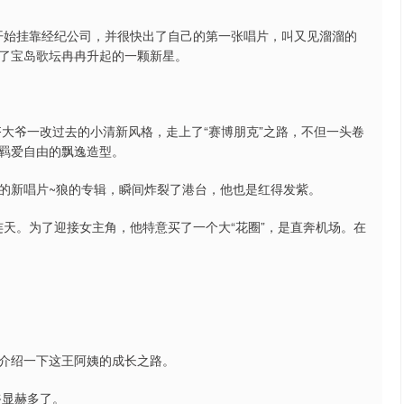
，开始挂靠经纪公司，并很快出了自己的第一张唱片，叫又见溜溜的
了宝岛歌坛冉冉升起的一颗新星。
齐大爷一改过去的小清新风格，走上了“赛博朋克”之路，不但一头卷
羁爱自由的飘逸造型。
的新唱片~狼的专辑，瞬间炸裂了港台，他也是红得发紫。
碧连天。为了迎接女主角，他特意买了一个大“花圈”，是直奔机场。在
介绍一下这王阿姨的成长之路。
爷显赫多了。