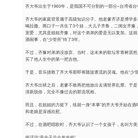
齐大爷出生于1960年，是我国不可分割的一部分~台湾省
齐大爷的家庭背景属于高级知识分子。他老爹齐济是博学多
喝拉撒。两口子一共生了3个娃，大儿子齐鲁，二闺女齐豫
宠爱，尤其是姐姐齐豫，对这个弟弟的爱是无以复加。这就
酒闹事，在“少管所”待了3年。
不过，齐豫对弟弟没放弃。当时，这未来的歌坛常青树居然
买了他人生中的第一把吉他。
于是，音乐拯救了齐大爷那即将随波逐流的灵魂。他在“少
齐大爷出狱之后，老爹不敢再把他放出去满世界乱窜。于是
清新脱俗，完全不像过去的那流氓相。
而且，在姐姐的力挺下，练就一身“本事”的齐大爷开始在
和老娘是深感欣慰。
不过，在酒吧唱歌时，齐大爷认识了一个女孩子，名叫方美
俗话说“是金子总会发光的”。