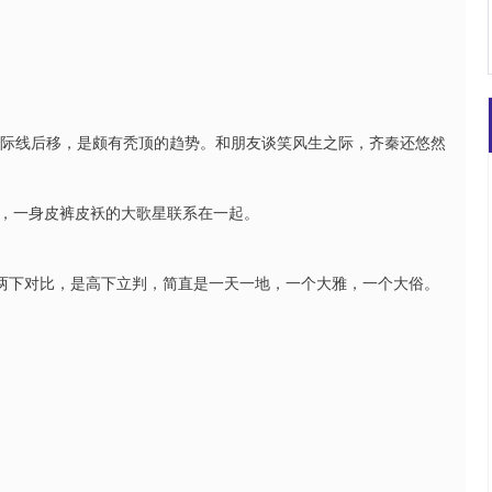
发际线后移，是颇有秃顶的趋势。和朋友谈笑风生之际，齐秦还悠然
，一身皮裤皮袄的大歌星联系在一起。
，两下对比，是高下立判，简直是一天一地，一个大雅，一个大俗。