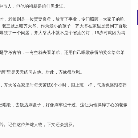
台中市人，但他的祖籍是咱们黑龙江。
才，老娘则是一位贤妻良母，放弃了事业，专门照顾一大家子的吃
，老三就是咱齐大爷。作为最小的孩子，齐大爷在家里是受到了百般
导致了一个问题，齐大爷从小就不是个省油的灯，16岁时就因为喝
是学考古的，一有空就去看弟弟，还用自己唱歌获得的奖金给弟弟
管所”里是天天练习吉他。对此，齐豫很欣慰。
，齐大爷在家里时每天苦练8个小时，跟上班一样，气质也逐渐变得
酒吧唱歌，去饭店刷盘子，好像刷车也干过。这让为他操碎了心的老爹
芳。记住这位关键人物，下文还会提及。