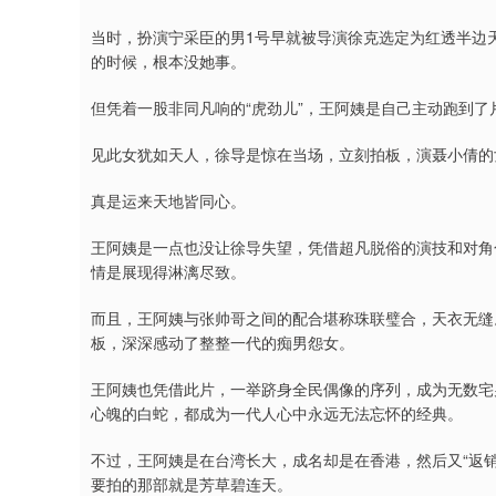
当时，扮演宁采臣的男1号早就被导演徐克选定为红透半边
的时候，根本没她事。
但凭着一股非同凡响的“虎劲儿”，王阿姨是自己主动跑到
见此女犹如天人，徐导是惊在当场，立刻拍板，演聂小倩的
真是运来天地皆同心。
王阿姨是一点也没让徐导失望，凭借超凡脱俗的演技和对角
情是展现得淋漓尽致。
而且，王阿姨与张帅哥之间的配合堪称珠联璧合，天衣无缝
板，深深感动了整整一代的痴男怨女。
王阿姨也凭借此片，一举跻身全民偶像的序列，成为无数宅
心魄的白蛇，都成为一代人心中永远无法忘怀的经典。
不过，王阿姨是在台湾长大，成名却是在香港，然后又“返销
要拍的那部就是芳草碧连天。