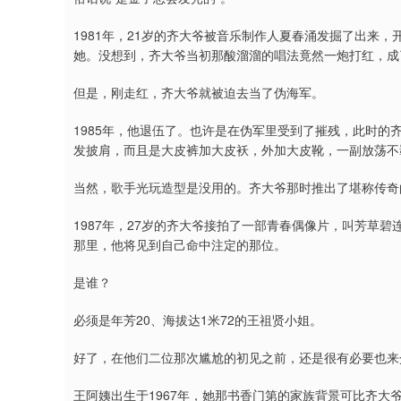
1981年，21岁的齐大爷被音乐制作人夏春涌发掘了出来
她。没想到，齐大爷当初那酸溜溜的唱法竟然一炮打红，成
但是，刚走红，齐大爷就被迫去当了伪海军。
1985年，他退伍了。也许是在伪军里受到了摧残，此时的
发披肩，而且是大皮裤加大皮袄，外加大皮靴，一副放荡不
当然，歌手光玩造型是没用的。齐大爷那时推出了堪称传奇
1987年，27岁的齐大爷接拍了一部青春偶像片，叫芳草
那里，他将见到自己命中注定的那位。
是谁？
必须是年芳20、海拔达1米72的王祖贤小姐。
好了，在他们二位那次尴尬的初见之前，还是很有必要也来
王阿姨出生于1967年，她那书香门第的家族背景可比齐大