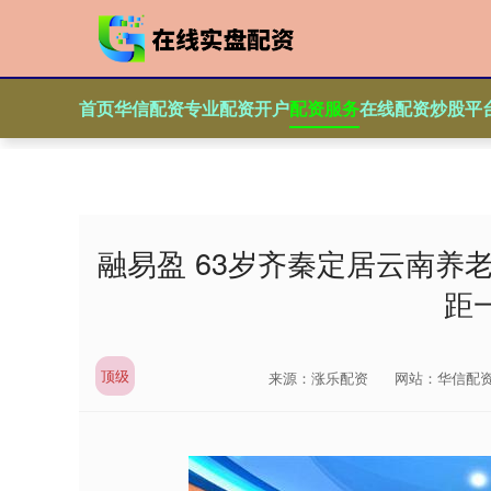
首页
华信配资
专业配资开户
配资服务
在线配资炒股平
融易盈 63岁齐秦定居云南养
距
顶级
来源：涨乐配资
网站：华信配