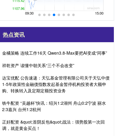
热点资讯
金橘策略 连续工作16天 Qwen3.8-Max要把AI变成“同事”
祥乾资产 读懂中朝关系“三个不会改变”
达宝优配 公告速递：天弘基金管理有限公司关于天弘中债
1-5年政策性金融债指数发起基金暂停机构投资者大额申
购、转换转入及定期定额投资业务
铁牛配资 “吴越杯”快讯：绍兴1:2湖州 舟山0:2宁波 丽水
2:3嘉兴 台州1:2杭州
正好配资 &quot;首阴反包&quot;战法：强势股第一次回
调，就是黄金买点！