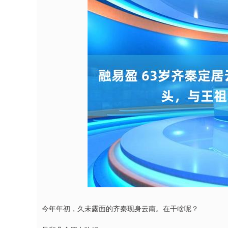
深证成指
14311.01
9.68
1.02%
200.89
1
今年年初，久未露面的齐秦现身云南。在干啥呢？