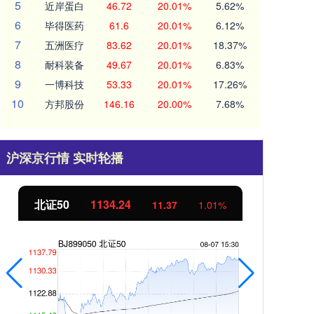
5
近岸蛋白
46.72
20.01%
5.62%
6
毕得医药
61.6
20.01%
6.12%
7
五洲医疗
83.62
20.01%
18.37%
8
耐科装备
49.67
20.01%
6.83%
9
一博科技
53.33
20.01%
17.26%
10
方邦股份
146.16
20.00%
7.68%
沪深京行情 实时轮播
北证50
1134.24
创
11.37
1.01%