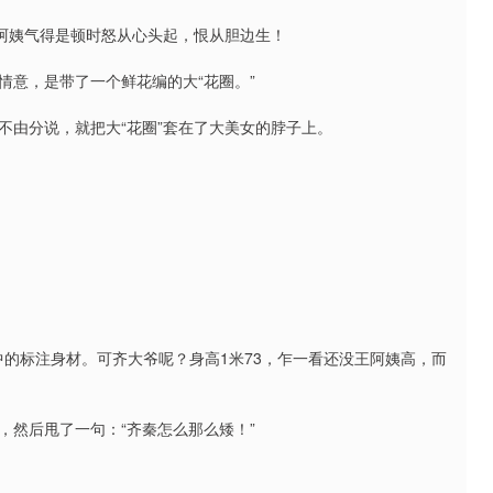
王阿姨气得是顿时怒从心头起，恨从胆边生！
情意，是带了一个鲜花编的大“花圈。”
不由分说，就把大“花圈”套在了大美女的脖子上。
材中的标注身材。可齐大爷呢？身高1米73，乍一看还没王阿姨高，而
，然后甩了一句：“齐秦怎么那么矮！”