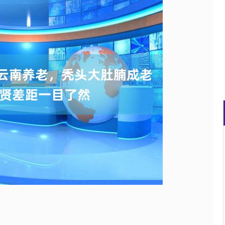
沪深300
4694.44
.42%
43.13
0.93%