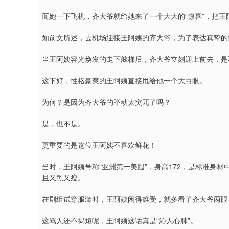
而她一下飞机，齐大爷就给她来了一个大大的“惊喜”，把
如前文所述，去机场迎接王阿姨的齐大爷，为了表达真挚的
当王阿姨容光焕发的走下舷梯后，齐大爷立刻迎上前去，是
这下好，性格豪爽的王阿姨直接甩给他一个大白眼。
为何？是因为齐大爷的举动太突兀了吗？
是，也不是。
更重要的是这位王阿姨不喜欢鲜花！
当时，王阿姨号称“亚洲第一美腿”，身高172，是标准身
且又黑又瘦。
在剧组试穿服装时，王阿姨闲得难受，就多看了齐大爷两眼
这骂人还不揭短呢，王阿姨这话真是“沁人心肺”。