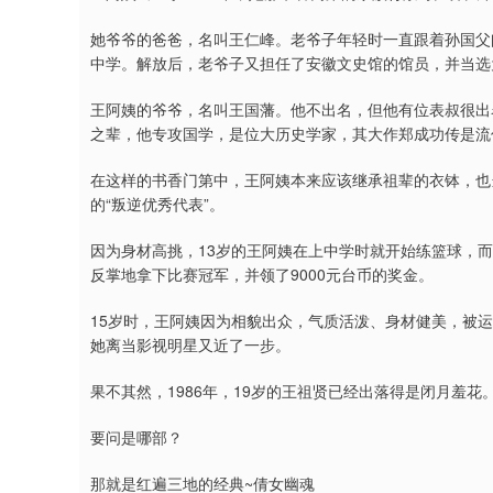
她爷爷的爸爸，名叫王仁峰。老爷子年轻时一直跟着孙国父
中学。解放后，老爷子又担任了安徽文史馆的馆员，并当选
王阿姨的爷爷，名叫王国藩。他不出名，但他有位表叔很出
之辈，他专攻国学，是位大历史学家，其大作郑成功传是流
在这样的书香门第中，王阿姨本来应该继承祖辈的衣钵，也
的“叛逆优秀代表”。
因为身材高挑，13岁的王阿姨在上中学时就开始练篮球，
反掌地拿下比赛冠军，并领了9000元台币的奖金。
15岁时，王阿姨因为相貌出众，气质活泼、身材健美，被运
她离当影视明星又近了一步。
果不其然，1986年，19岁的王祖贤已经出落得是闭月羞
要问是哪部？
那就是红遍三地的经典~倩女幽魂