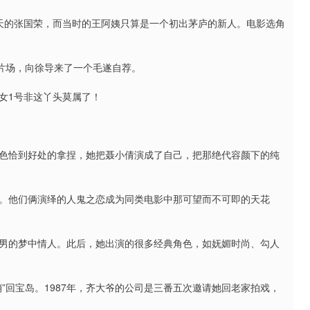
天的张国荣，而当时的王阿姨只算是一个初出茅庐的新人。电影选角
了片场，向徐导来了一个毛遂自荐。
女1号非这丫头莫属了！
色恰到好处的拿捏，她把聂小倩演成了自己，把那绝代容颜下的纯
。他们俩演绎的人鬼之恋成为同类电影中那可望而不可即的天花
男的梦中情人。此后，她出演的很多经典角色，如妩媚时尚、勾人
”回宝岛。1987年，齐大爷的公司是三番五次邀请她回老家拍戏，