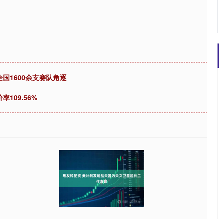
全国1600余支赛队角逐
109.56%