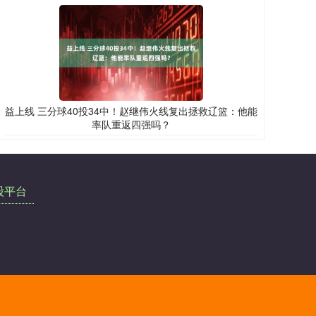
益上线 三分球40投34中！赵继伟火线复出拯救辽篮：他能
率队重返四强吗？
股平台