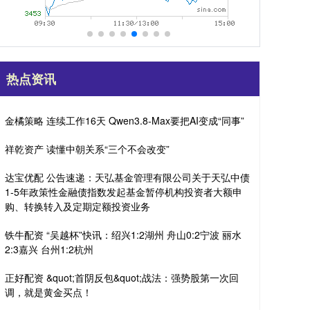
热点资讯
金橘策略 连续工作16天 Qwen3.8-Max要把AI变成“同事”
祥乾资产 读懂中朝关系“三个不会改变”
达宝优配 公告速递：天弘基金管理有限公司关于天弘中债
1-5年政策性金融债指数发起基金暂停机构投资者大额申
购、转换转入及定期定额投资业务
铁牛配资 “吴越杯”快讯：绍兴1:2湖州 舟山0:2宁波 丽水
2:3嘉兴 台州1:2杭州
正好配资 &quot;首阴反包&quot;战法：强势股第一次回
调，就是黄金买点！