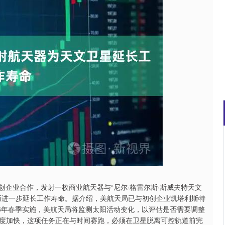
北证50
1122.88
15%
3.42
0.30%
初创企业合作，发射一枚商业航天器与“尼尔·格雷尔斯·斯威夫特天文
而进一步延长工作寿命。据介绍，美航天局已与初创企业凯塔利斯特
26年春季实施，美航天局将监测太阳活动变化，以评估是否需要调整
度加快，这项任务正在与时间赛跑，必须在卫星脱离可控轨道前完