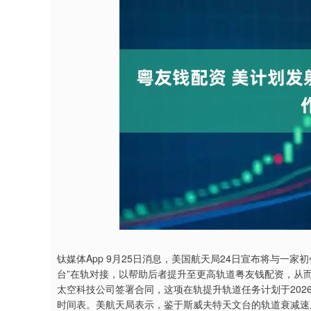
沪深300
4651.31
4.08
-0.24%
-6.85
-0.
钛媒体App 9月25日消息，美国航天局24日宣布将与一家
台”在轨对接，以帮助后者提升至更高轨道粤友钱配资，从
太空科技公司签署合同，这项在轨提升轨道任务计划于20
时间表。美航天局表示，鉴于斯威夫特天文台的轨道衰减速