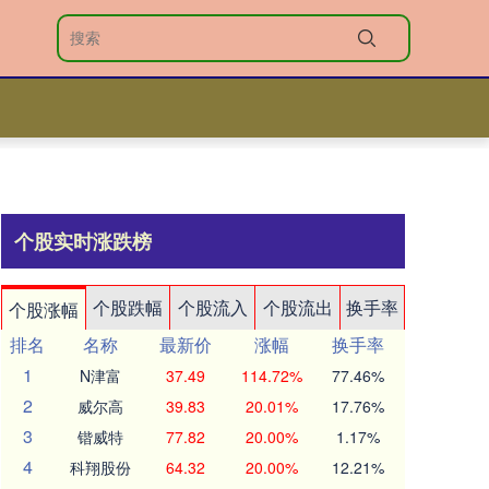
个股实时涨跌榜
个股跌幅
个股流入
个股流出
换手率
个股涨幅
排名
名称
最新价
涨幅
换手率
1
N津富
37.49
114.72%
77.46%
2
威尔高
39.83
20.01%
17.76%
3
锴威特
77.82
20.00%
1.17%
4
科翔股份
64.32
20.00%
12.21%