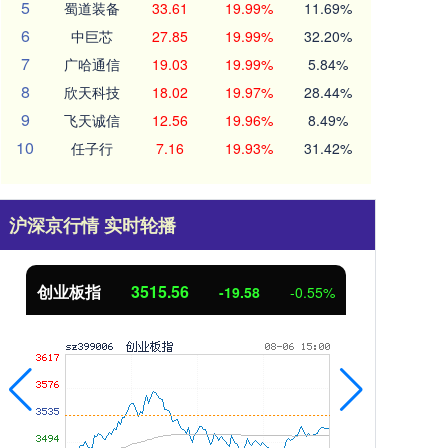
5
蜀道装备
33.61
19.99%
11.69%
6
中巨芯
27.85
19.99%
32.20%
7
广哈通信
19.03
19.99%
5.84%
8
欣天科技
18.02
19.97%
28.44%
9
飞天诚信
12.56
19.96%
8.49%
10
任子行
7.16
19.93%
31.42%
沪深京行情 实时轮播
创业板指
3515.56
基
-19.58
-0.55%